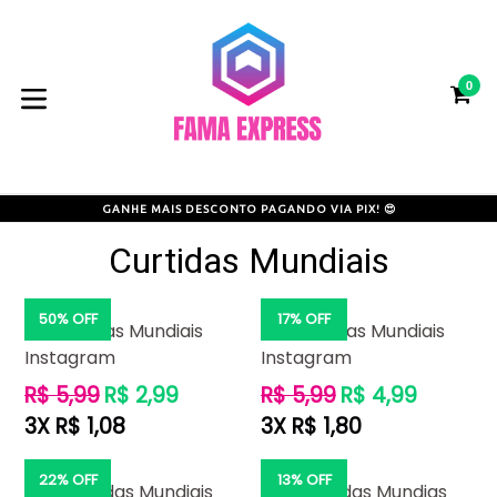
Pular
para
o
0
conteúdo
CA
CA
expandir/colapsar
GANHE MAIS DESCONTO PAGANDO VIA PIX! 😍
Curtidas Mundiais
50% OFF
17% OFF
50 Curtidas Mundiais
100 Curtidas Mundiais
Instagram
Instagram
Preço
Preço
R$ 5,99
R$ 2,99
R$ 5,99
R$ 4,99
normal
normal
3X R$ 1,08
3X R$ 1,80
22% OFF
13% OFF
250 Curtidas Mundiais
500 Curtidas Mundias