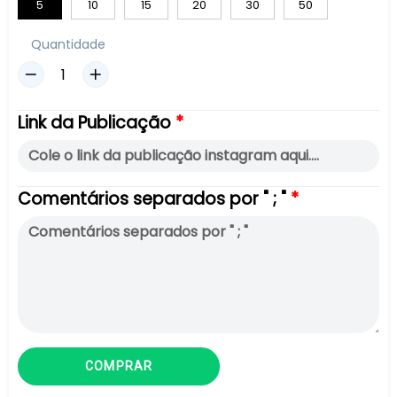
5
10
15
20
30
50
Quantidade
Link da Publicação
Comentários separados por " ; "
COMPRAR